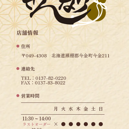
店舗情報
住所
〒049-4308 北海道瀬棚郡今金町今金211
連絡先
TEL：0137-82-0220
FAX：0137-83-8022
営業時間
月
火
水
木
金
土
日
11:30 ~ 14:00
×
●
●
●
●
●
●
ラストオーダー