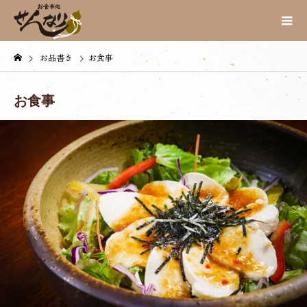
お品書き
お食事
お食事