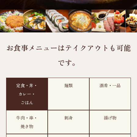
お食事メニューはテイクアウトも可能
です。
定食・丼・
麺類
酒肴・一品
カレー・
ごはん
牛肉・串・
刺身
揚げ物
焼き物