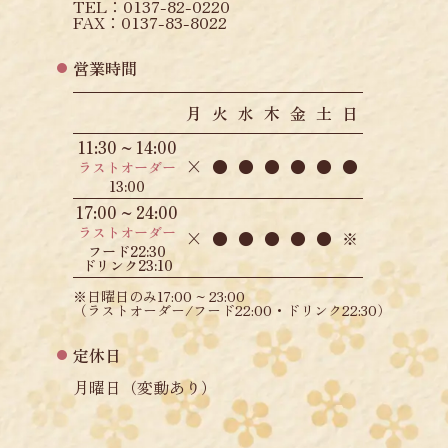
TEL：0137-82-0220
FAX：0137-83-8022
営業時間
月
火
水
木
金
土
日
11:30 ~ 14:00
×
●
●
●
●
●
●
ラストオーダー
13:00
17:00 ~ 24:00
ラストオーダー
×
●
●
●
●
●
※
フード22:30
ドリンク23:10
※日曜日のみ17:00 ~ 23:00
（ラストオーダー/フード22:00・ドリンク22:30）
定休日
月曜日（変動あり）